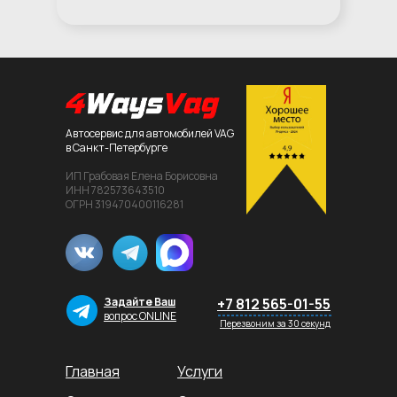
Автосервис для автомобилей VAG
в Санкт-Петербурге
ИП Грабовая Елена Борисовна
ИНН 782573643510
ОГРН 319470400116281
Задайте Ваш
+7 812 565-01-55
вопрос ONLINE
Перезвоним за 30 секунд
Главная
Услуги