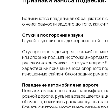
Признаки износа подвески:
Большинство владельцев обращаются в се
о неисправности задолго до того, как сит
Стуки и посторонние звуки
Глухой стук при проезде неровностей — о
Стук при переезде через лежачий полице
или опорный подшипник стойки амортизато
рулевом наконечнике — это уже вопрос б
характерный признак износа опорного по
изношенные сайлентблоки задних рычагов
Поведение автомобиля на дороге
Подвеска влияет не только на комфорт, н
ровной дороге, руль не возвращается в 
обычного, появилась раскачка кузова на 
Все эти симптомы могут иметь разные при