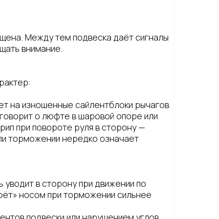
щена. Между тем подвеска даёт сигналы
ащать внимание.
рактер:
ает на изношенные сайлентблоки рычагов
 говорит о люфте в шаровой опоре или
ип при повороте руля в сторону —
или торможении нередко означает
ь уводит в сторону при движении по
люёт» носом при торможении сильнее
ментов подвески или нарушением углов