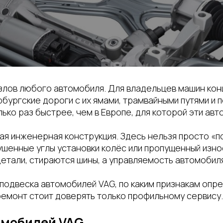
злов любого автомобиля. Для владельцев машин конце
рбургские дороги с их ямами, трамвайными путями и
ько раз быстрее, чем в Европе, для которой эти ав
я инженерная конструкция. Здесь нельзя просто «пос
шенные углы установки колёс или пропущенный изно
етали, стираются шины, а управляемость автомобил
 подвеска автомобилей VAG, по каким признакам опр
 ремонт стоит доверять только профильному сервису.
омобилей VAG