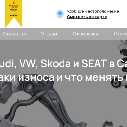
Удобное местоположение
Смотреть на карте
Эвакуатор
Отзывы
О компании
Стои
di, VW, Skoda и SEAT в С
ки износа и что менять 