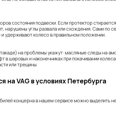
торов состояния подвески. Если протектор стираетс
, нарушены углы развала или схождения. Сами по себ
е и удерживают колесо в правильном положении.
стакаде) на проблемы укажут: масляные следы на ам
фт в шаровых и наконечниках при покачивании колес
сти или трещины.
ся на VAG в условиях Петербурга
билей концерна в нашем сервисе можно выделить н