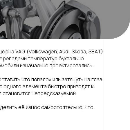
рна VAG (Volkswagen, Audi, Skoda, SEAT)
 перепадами температур буквально
томобили изначально проектировались.
тавить что попало» или затянуть на глаз.
с одного элемента быстро приводят к
я становится непредсказуемой.
еделить её износ самостоятельно, что