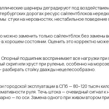
аллические шарниры деградируют под воздействием
етербургских дорогах ресурс сайлентблоков нередк
омы: стуки на неровностях, нестабильное поведение
о можно заменить только сайлентблок без замены в
ё в хорошем состоянии. Оценить это корректно може
. Опорный подшипник воспринимает все нагрузки пр
ый скрип или хруст при руленье, особенно на морозе
 разбирать стойку дважды нецелесообразно.
и городской эксплуатации в СПб — 80–120 тысяч кил
рмативности руля. Течь штока — очевидный сигнал к
арно — по оси. Замена одного при живом втором пр