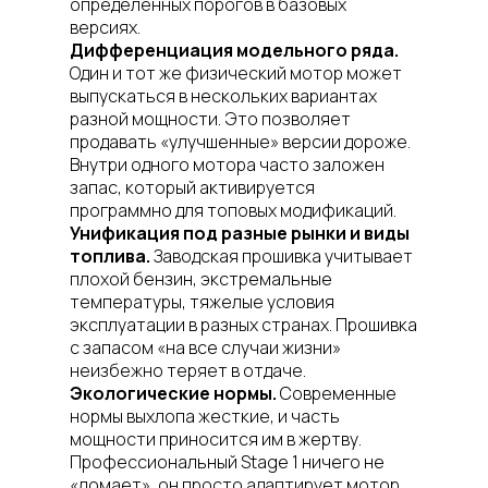
определенных порогов в базовых
версиях.
Дифференциация модельного ряда.
Один и тот же физический мотор может
выпускаться в нескольких вариантах
разной мощности. Это позволяет
продавать «улучшенные» версии дороже.
Внутри одного мотора часто заложен
запас, который активируется
программно для топовых модификаций.
Унификация под разные рынки и виды
топлива.
Заводская прошивка учитывает
плохой бензин, экстремальные
температуры, тяжелые условия
эксплуатации в разных странах. Прошивка
с запасом «на все случаи жизни»
неизбежно теряет в отдаче.
Экологические нормы.
Современные
нормы выхлопа жесткие, и часть
мощности приносится им в жертву.
Профессиональный Stage 1 ничего не
«ломает», он просто адаптирует мотор