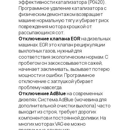
эффективности катализатора (P0420).
Программное удаление катализатора с
физическим демонтажом возвращает
машине нормальную тягу и убирает риск
повреждения мотора крошкой от
рассыпающихся сот.
Отключение клапана EGR
на дизельных
машинах. EGR это клапан рециркуляции
выхлопных газов, нужный для
соответствия экологическим нормам. С
пробегом он закоксовывается сажей,
начинает заклинивать, вызывает потерю
мощности и ошибки. Программное
отключение с заглушкой убирает
проблему навсегда.
Отключение AdBlue
на современных
дизелях. Система AdBlue (мочевина для
дополнительной очистки выхлопа) часто
выходит из строя, требует дорогих
компонентов и постоянной доливки. На
многих моторах VAG ее можно