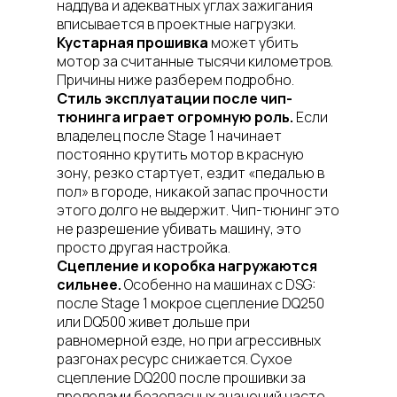
наддува и адекватных углах зажигания
вписывается в проектные нагрузки.
Кустарная прошивка
может убить
мотор за считанные тысячи километров.
Причины ниже разберем подробно.
Стиль эксплуатации после чип-
тюнинга играет огромную роль.
Если
владелец после Stage 1 начинает
постоянно крутить мотор в красную
зону, резко стартует, ездит «педалью в
пол» в городе, никакой запас прочности
этого долго не выдержит. Чип-тюнинг это
не разрешение убивать машину, это
просто другая настройка.
Сцепление и коробка нагружаются
сильнее.
Особенно на машинах с DSG:
после Stage 1 мокрое сцепление DQ250
или DQ500 живет дольше при
равномерной езде, но при агрессивных
разгонах ресурс снижается. Сухое
сцепление DQ200 после прошивки за
пределами безопасных значений часто