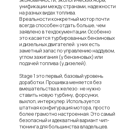
экономичности, экологических норм,
унификации между странами, надежности
на разных видах топлива.
В реальности конкретный мотор почти
всегда способен отдать больше, чем
заявлено в техдокументации. Особенно
это касается турбированных бензиновых
и дизельных двигателей: у них есть
заметный запас по управлению наддувом,
углом зажигания (у бензиновых) или
подачей топлива (у дизелей).
Stage 1 это первый, базовый уровень
доработки. Прошивка меняется без
вмешательства в железо: не нужно
ставить новую турбину, форсунки,
выхлоп, интеркулер. Используется
штатная конфигурация мотора, просто
более грамотно настроенная. Это самый
безопасный и адекватный вариант чип-
тюнинга для большинства владельцев.