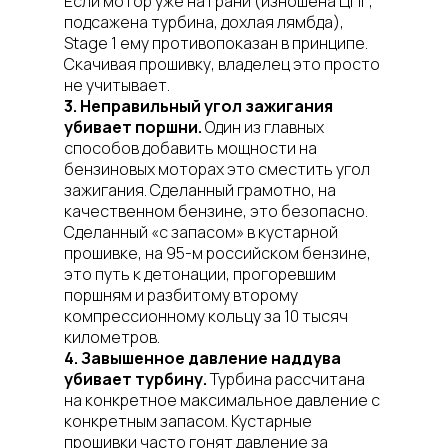
Если мотор уже на грани (изношена ЦПГ,
подсажена турбина, дохлая лямбда),
Stage 1 ему противопоказан в принципе.
Скачивая прошивку, владелец это просто
не учитывает.
3. Неправильный угол зажигания
убивает поршни.
Один из главных
способов добавить мощности на
бензиновых моторах это сместить угол
зажигания. Сделанный грамотно, на
качественном бензине, это безопасно.
Сделанный «с запасом» в кустарной
прошивке, на 95-м российском бензине,
это путь к детонации, прогоревшим
поршням и разбитому второму
компрессионному кольцу за 10 тысяч
километров.
4. Завышенное давление наддува
убивает турбину.
Турбина рассчитана
на конкретное максимальное давление с
конкретным запасом. Кустарные
прошивки часто гонят давление за