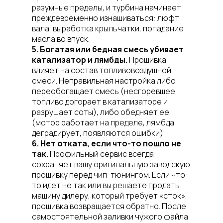
разумные пределы, и турбина начинает
преждевременно изнашиваться: люфт
вала, выработка крыльчатки, попадание
масла во впуск.
5. Богатая или бедная смесь убивает
катализатор и лямбды.
Прошивка
влияет на состав топливовоздушной
смеси. Неправильная настройка либо
переобогащает смесь (несгоревшее
топливо догорает в катализаторе и
разрушает соты), либо обедняет ее
(мотор работает на пределе, лямбда
деградирует, появляются ошибки).
6. Нет отката, если что-то пошло не
так.
Профильный сервис всегда
сохраняет вашу оригинальную заводскую
прошивку перед чип-тюнингом. Если что-
то идет не так или вы решаете продать
машину дилеру, который требует «сток»,
прошивка возвращается обратно. После
самостоятельной заливки чужого файла