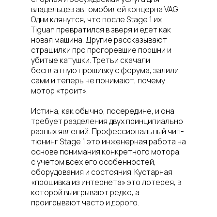
владельцев автомобилей концерна VAG.
Одни клянутся, что после Stage 1 их
Tiguan превратился в зверя и едет как
новая машина. Другие рассказывают
страшилки про прогоревшие поршни и
убитые катушки. Третьи скачали
бесплатную прошивку с форума, залили
сами и теперь не понимают, почему
мотор «троит».
Истина, как обычно, посередине, и она
требует разделения двух принципиально
разных явлений. Профессиональный чип-
тюнинг Stage 1 это инженерная работа на
основе понимания конкретного мотора,
с учетом всех его особенностей,
оборудования и состояния. Кустарная
«прошивка из интернета» это лотерея, в
которой выигрывают редко, а
проигрывают часто и дорого.