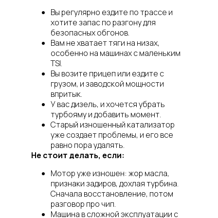
Вы регулярно ездите по трассе и
хотите запас по разгону для
безопасных обгонов.
Вам не хватает тяги на низах,
особенно на машинах с маленьким
TSI.
Вы возите прицеп или ездите с
грузом, и заводской мощности
впритык.
У вас дизель, и хочется убрать
турбояму и добавить момент.
Старый изношенный катализатор
уже создает проблемы, и его все
равно пора удалять.
Не стоит делать, если:
Мотор уже изношен: жор масла,
признаки задиров, дохлая турбина.
Сначала восстановление, потом
разговор про чип.
Машина в сложной эксплуатации с