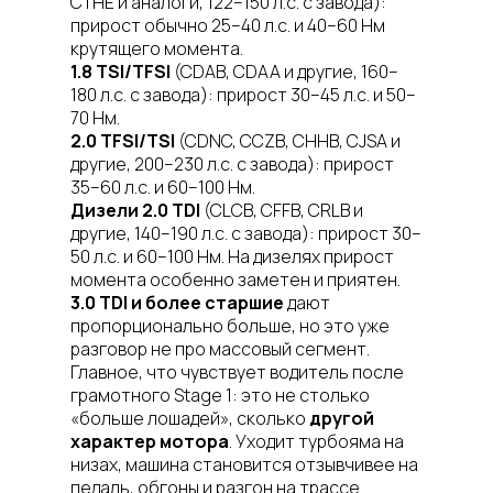
CTHE и аналоги, 122–150 л.с. с завода):
прирост обычно 25–40 л.с. и 40–60 Нм
крутящего момента.
1.8 TSI/TFSI
(CDAB, CDAA и другие, 160–
180 л.с. с завода): прирост 30–45 л.с. и 50–
70 Нм.
2.0 TFSI/TSI
(CDNC, CCZB, CHHB, CJSA и
другие, 200–230 л.с. с завода): прирост
35–60 л.с. и 60–100 Нм.
Дизели 2.0 TDI
(CLCB, CFFB, CRLB и
другие, 140–190 л.с. с завода): прирост 30–
50 л.с. и 60–100 Нм. На дизелях прирост
момента особенно заметен и приятен.
3.0 TDI и более старшие
дают
пропорционально больше, но это уже
разговор не про массовый сегмент.
Главное, что чувствует водитель после
грамотного Stage 1: это не столько
«больше лошадей», сколько
другой
характер мотора
. Уходит турбояма на
низах, машина становится отзывчивее на
педаль, обгоны и разгон на трассе