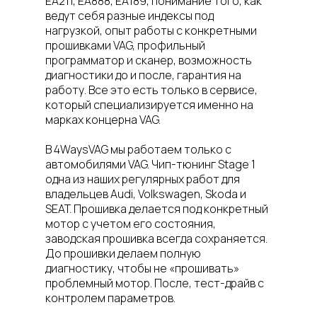
EA211, EA888, EA189, понимание того, как
ведут себя разные индексы под
нагрузкой, опыт работы с конкретными
прошивками VAG, профильный
программатор и сканер, возможность
диагностики до и после, гарантия на
работу. Все это есть только в сервисе,
который специализируется именно на
марках концерна VAG.
В 4WaysVAG мы работаем только с
автомобилями VAG. Чип-тюнинг Stage 1
одна из наших регулярных работ для
владельцев Audi, Volkswagen, Skoda и
SEAT. Прошивка делается под конкретный
мотор с учетом его состояния,
заводская прошивка всегда сохраняется.
До прошивки делаем полную
диагностику, чтобы не «прошивать»
проблемный мотор. После, тест-драйв с
контролем параметров.